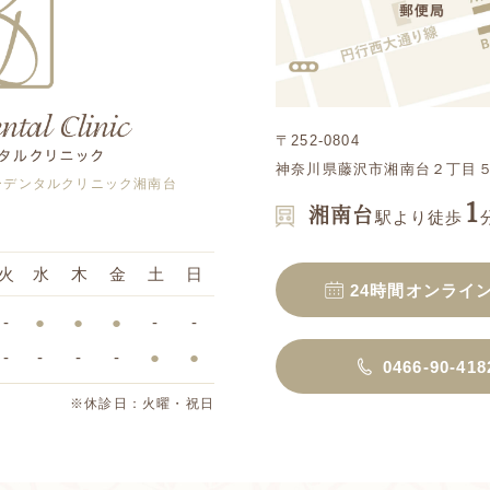
〒252-0804
神奈川県藤沢市湘南台２丁目５−
ーデンタルクリニック湘南台
1
湘南台
駅より徒歩
火
水
木
金
土
日
24時間オンライ
-
●
●
●
-
-
-
-
-
-
●
●
0466-90-418
※休診日：火曜・祝日