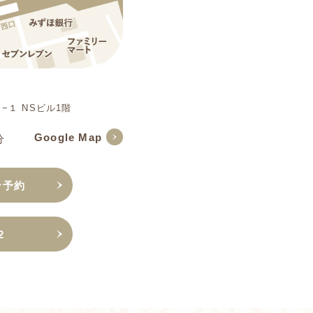
１ NSビル1階
Google Map
分
ン予約
2